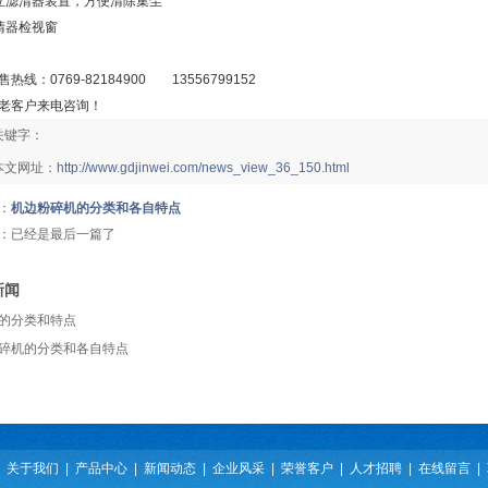
立滤清器装置，方便清除集尘
清器检视窗
售热线：
0769-82184900
13556799152
老客户来电咨询！
关键字：
本文网址：
http://www.gdjinwei.com/news_view_36_150.html
：
机边粉碎机的分类和各自特点
：已经是最后一篇了
新闻
的分类和特点
碎机的分类和各自特点
|
关于我们
|
产品中心
|
新闻动态
|
企业风采
|
荣誉客户
|
人才招聘
|
在线留言
|