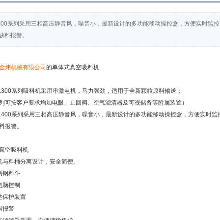
L400系列采用三相高压静音风，噪音小，最新设计的多功能移动操控盒，方便实时监
缺料报警。
金炜机械有限公司
的
单体式真空吸料机
L300系列
吸料机
采用串激电机，马力强劲，适用于全新颗粒原料输送；
列可按客户要求增加
电眼
、
止回阀
、
空气滤清器
及可视储备等附属装置）
AL400系列采用三相高压静音风，噪音小，最新设计的多功能移动操控盒，方便实时
料报警
。
真空吸料机
机与料桶分离设计，安全简便。
锈钢料斗
电脑控制
达保护装置
料报警