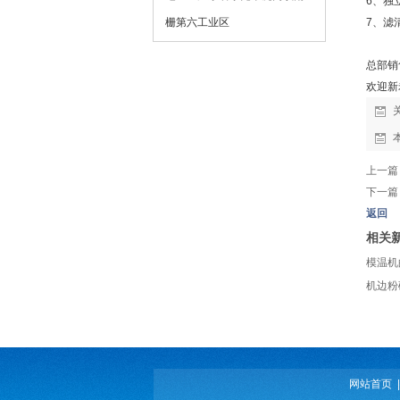
6、独
栅第六工业区
7、滤
总部销
欢迎新
上一篇
下一篇
返回
相关
模温机
机边粉
网站首页