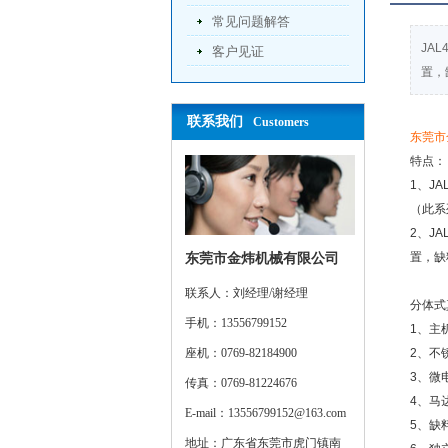
常见问题解答
JA
客户见证
置，
联系我们
Customers
东莞市
特点：
1、JA
（此系
2、J
置，
缺
东莞市金炜机械有限公司
联系人：刘经理/谢经理
分体式
手机：13556799152
1、主
座机：0769-82184900
2、不
3、微
传真：0769-81224676
4、马
E-mail：13556799152@163.com
5、缺
地址：广东省东莞市虎门镇南